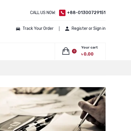
CALL US NOW:
+88-01300729151
Track Your Order
Register or Sign in
Your cart
0
৳
0.00
No products in the cart.