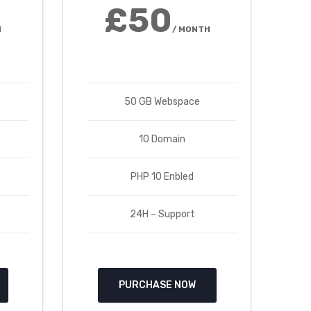
£50
H
/ MONTH
50 GB Webspace
10 Domain
PHP 10 Enbled
24H – Support
PURCHASE NOW