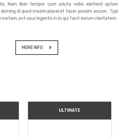
ilisi. Nam liber tempor cum soluta nobis eleifend option
t doming id quod mazim placerat facer possim assum. Typi
insitam, est usus legentis in iis qui facit eorum claritatem.
MORE INFO
ULTIMATE