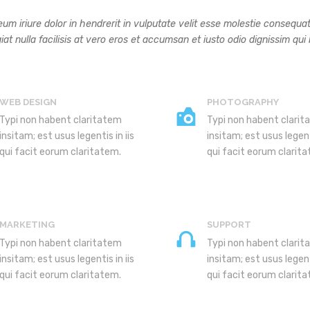
um iriure dolor in hendrerit in vulputate velit esse molestie consequat,
iat nulla facilisis at vero eros et accumsan et iusto odio dignissim qui b
WEB DESIGN
PHOTOGRAPHY
Typi non habent claritatem
Typi non habent clari
insitam; est usus legentis in iis
insitam; est usus legenti
qui facit eorum claritatem.
qui facit eorum clarit
MARKETING
SUPPORT
Typi non habent claritatem
Typi non habent clari
insitam; est usus legentis in iis
insitam; est usus legenti
qui facit eorum claritatem.
qui facit eorum clarit