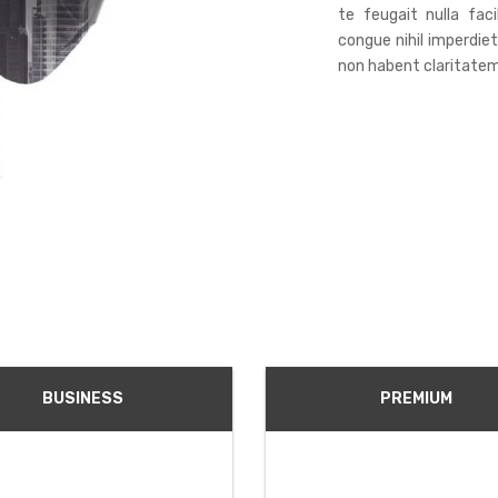
te feugait nulla fac
congue nihil imperdie
non habent claritatem 
BUSINESS
PREMIUM