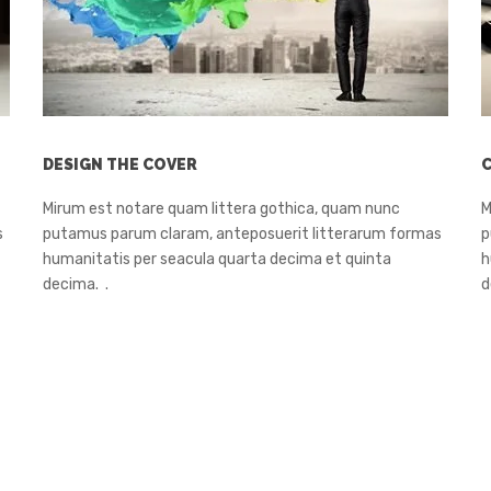
DESIGN THE COVER
Mirum est notare quam littera gothica, quam nunc
M
s
putamus parum claram, anteposuerit litterarum formas
p
humanitatis per seacula quarta decima et quinta
h
decima. .
d
OUR SERVICES