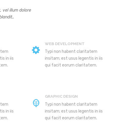
 vel illum dolore
landit..
WEB DEVELOPMENT
tatem
Typi non habent claritatem
s in iis
insitam; est usus legentis in iis
atem.
qui facit eorum claritatem.
GRAPHIC DESIGN
tatem
Typi non habent claritatem
s in iis
insitam; est usus legentis in iis
atem.
qui facit eorum claritatem.