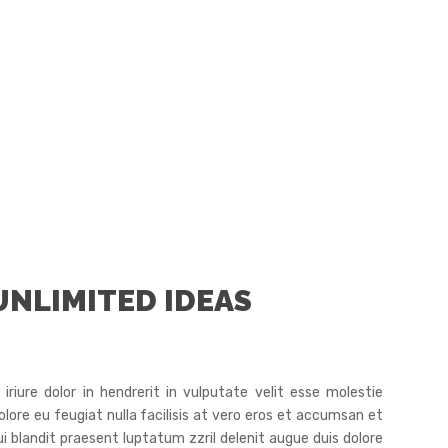
UNLIMITED IDEAS
iure dolor in hendrerit in vulputate velit esse molestie
olore eu feugiat nulla facilisis at vero eros et accumsan et
ui blandit praesent luptatum zzril delenit augue duis dolore